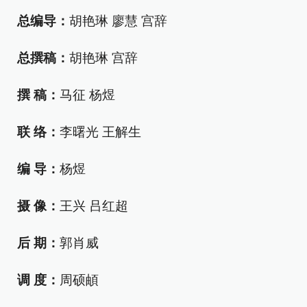
总编导：
胡艳琳 廖慧 宫辞
总撰稿：
胡艳琳 宫辞
撰 稿：
马征 杨煜
联 络：
李曙光 王解生
编 导：
杨煜
摄 像：
王兴 吕红超
后 期：
郭肖威
调 度：
周硕頔