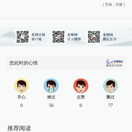
[
责编：田媛
]
您此时的心情
开心
难过
点赞
飘过
0
56
0
77
推荐阅读