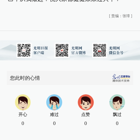
[
责编：张璋
]
您此时的心情
开心
难过
点赞
飘过
0
0
0
0