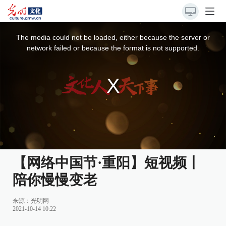
This
is
a
The media could not be loaded, either because the server or
modal
window.
network failed or because the format is not supported.
【网络中国节·重阳】短视频丨
陪你慢慢变老
来源：
光明网
2021-10-14 10:22