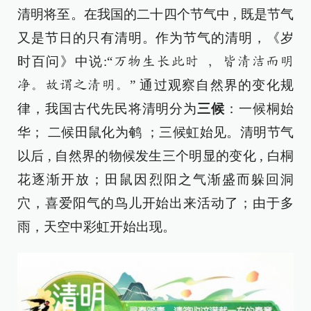
清明将至。在我国的二十四个节气中 , 既是节气
又是节日的只有清明。作为节气的清明，《岁
时百问》中说:“
万物生长此时 , 皆清洁而明
” 通过观察自然界的变化规
净。故谓之清明。
律，我国古代先民将清明分为
三候
：一候桐始
华； 二候田鼠化为鹌 ；三候虹始见。清明节气
以后 , 自然界的物候发生三个明显的变化 , 白桐
花逐渐开放；田鼠因烈阳之气渐盛而躲回洞
穴，喜爱阳气的鸟儿开始出来活动了；由于多
雨，天空中彩虹开始出现。