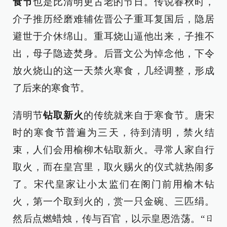
食节
也是比清明更古老的节日。传说春秋时，
介子推历经磨难辅佐晋公子重耳复国后，隐居
避世于介休绵山。重耳烧山逼他出来，子推不
出，母子隐迹焚身。后晋文公为悼念他，下令
放火烧山的这一天禁火寒食，几经调整，形成
了后来的寒食节。
清明节
钻取新火
的传统就来自于寒食节。唐宋
时的寒食节普遍为三天，待到清明，禁火结
束，人们会用榆柳木钻取新火。寻常人家自行
取火，而在皇宫里，取火赐火的仪式就热闹多
了。宋代皇家让小太监们在阁门前用榆木钻
火，第一个取到火的，赏一只金碗、三匹绢。
然后点燃蜡烛，传与百官，以示皇恩浩荡。“
日