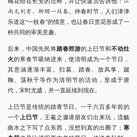
梅花给在长安的范晔，并让快递员告诉他：
江
。仲春时节，人们津津
南无别有，聊赠一枝春
乐道这“一枝春”的情意，也让春日赏花形成了一
种共同的审美意趣。
后来，中国先民将
踏春郊游
的上巳节和
不动灶
火
的寒食节吸纳进来，使清明成为一个节日，
其意涵逐渐丰富。扫墓、踏春、放风筝、蹴
鞠、荡秋千等作为清明节的活动，形成于唐
代，宋时尤盛，并一直延续到现在。
上巳节是传统的踏青节日。一千六百多年前的
一个
上巳节
，王羲之邀请朋友们出来玩，流觞
曲水之下写了点东西，没想到真的出圈了；
寒