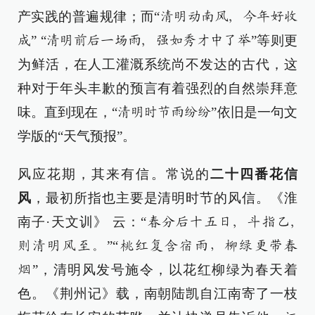
产实践的普遍规律；而“
清明动南风, 今年好收
” “
”等则更
成
清明前后一场雨, 强如秀才中了举
为鲜活，在人工灌溉系统尚不发达的古代，这
种对于年头丰歉的预言有着强烈的自然崇拜意
味。直到现在，“
”依旧是一句文
清明时节雨纷纷
学版的“天气预报”。
风应花期，其来有信。常说的
二十四番花信
风
，最初所指也主要是清明时节的风信。《淮
南子·天文训》 云：“
春分后十五日, 斗指乙,
”“
则清明风至。
桃红复含宿雨，柳绿更带春
”，清明风发号施令，以花红柳绿为春天着
烟
色。《荆州记》载，南朝陆凯自江南寄了一枝