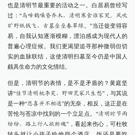
也是清明节最重要的活动之一。白居易曾经写
过：“
乌啼鹊噪昏乔木，清明寒食谁家哭。风吹
。”当迁徙变得容
旷野纸钱飞，古墓垒垒春草绿
易，自我认知逐渐模糊，漂泊感成为现代人的
普遍心理症候。我们更渴望追寻那种微弱但切
实的血脉联结，这使清明扫墓至今仍是中国人
颇具生命力的文化情结。
但是，清明节的表情，是不是矛盾的？黄庭坚
讲“
”，与其说
佳节清明桃李笑，野田荒冢只生愁
是一种“
”的无奈，相反，这正是在
悲喜并不相通
苦怆与苍凉中找到的一个立足点。“
清明时节雨
”，看起来伤心，可杜牧
纷纷，路上行人欲断魂
转头就让小孩子给他指个酒店，饭还是要吃