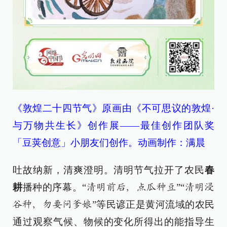
《敦煌二十四节气》原画由《不可思议的敦煌·
与万物共生长》创作展——最佳创作团队奖
「豆荚创意」小朋友们创作。动画制作：满晨
吐故纳新，清爽澄明。清明节气拉开了农民
春
耕
播种的序幕。“
”“
清明前后, 点瓜种豆
清明浸
”等民谚正是黄河流域的农民
谷种, 勿要问爹娘
通过观察气候、物候的变化所得出的能指导生