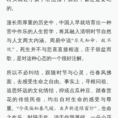
的。
漫长而厚重的历史中，中国人早就培育出一种
苦中作乐的人生哲学，将其融入清明时节自然
与人文两大内涵。周易中说“
乐天知命，故不
”，死生并不与悲喜直接相连，庄子鼓盆而
忧
歌，是对这种心态的一个很好注解。
所以不必纠结，跟随时节与心灵，任春风拂
面，去感受生命之自由。事实上，寻根问祖、
追思怀远的文化情结，抑或点瓜种豆、踏春赏
花的传统民俗，均出自对生命的感受与尊
重。“
”，生命
今夜偏知春气暖，虫声新透绿窗纱
之欢乐，时隔千年，溢于你我屏端。一朵小花