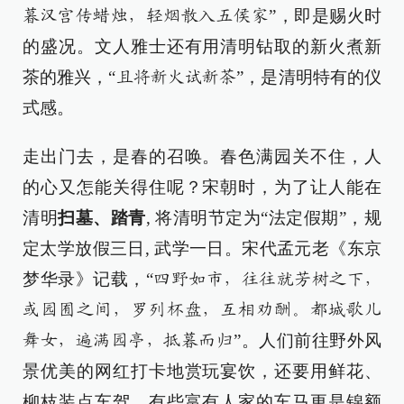
”，即是赐火时
暮汉宫传蜡烛，轻烟散入五侯家
的盛况。文人雅士还有用清明钻取的新火煮新
茶的雅兴，“
”，是清明特有的仪
且将新火试新茶
式感。
走出门去，是春的召唤。春色满园关不住，人
的心又怎能关得住呢？宋朝时，为了让人能在
清明
扫墓、踏青
, 将清明节定为“法定假期”，规
定太学放假三日, 武学一日。宋代孟元老《东京
梦华录》记载，“
四野如市，往往就芳树之下，
或园囿之间，罗列杯盘，互相劝酬。都城歌儿
”。人们前往野外风
舞女，遍满园亭，抵暮而归
景优美的网红打卡地赏玩宴饮，还要用鲜花、
柳枝装点车驾，有些富有人家的车马更是锦额