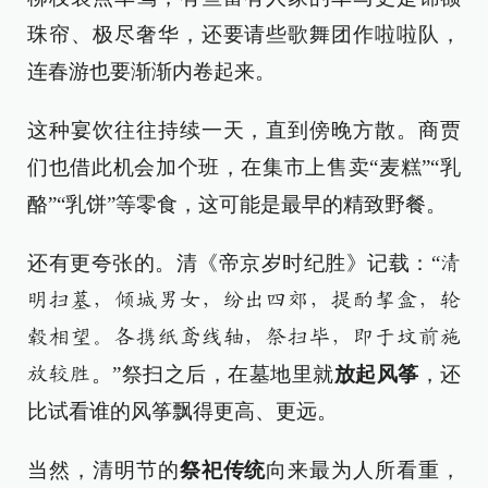
珠帘、极尽奢华，还要请些歌舞团作啦啦队，
连春游也要渐渐内卷起来。
这种宴饮往往持续一天，直到傍晚方散。商贾
们也借此机会加个班，在集市上售卖“麦糕”“乳
酪”“乳饼”等零食，这可能是最早的精致野餐。
还有更夸张的。清《帝京岁时纪胜》记载：“
清
明扫墓，倾城男女，纷出四郊，提酌挈盒，轮
毂相望。各携纸鸢线轴，祭扫毕，即于坟前施
。”祭扫之后，在墓地里就
放起风筝
，还
放较胜
比试看谁的风筝飘得更高、更远。
当然，清明节的
祭祀传统
向来最为人所看重，