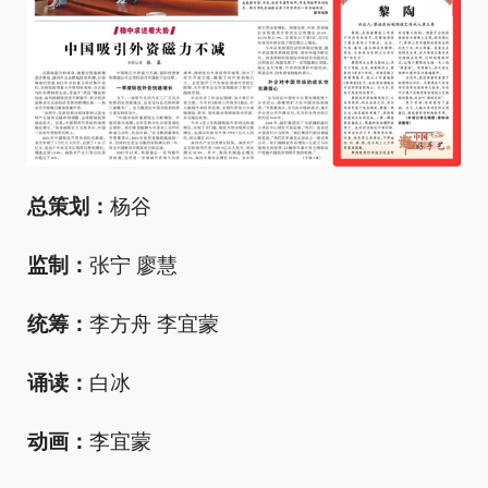
总策划：
杨谷
监制：
张宁 廖慧
统筹：
李方舟 李宜蒙
诵读：
白冰
动画：
李宜蒙