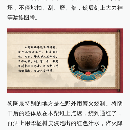
坯，不停地拍、刮、磨、修，然后刻上大力神
等黎族图腾。
黎陶最特别的地方是在野外用篝火烧制。将阴
干后的坯体放在木柴堆上点燃，烧到通红了，
再洒上用华楹树皮浸泡出的红色汁水，淬火降