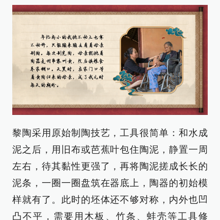
黎陶采用原始制陶技艺，工具很简单：和水成
泥之后，用旧布或芭蕉叶包住陶泥，静置一周
左右，待其黏性更强了，再将陶泥搓成长长的
泥条，一圈一圈盘筑在器底上，陶器的初始模
样就有了。此时的坯体还不够对称，内外也凹
凸不平，需要用木板、竹条、蚌壳等工具修