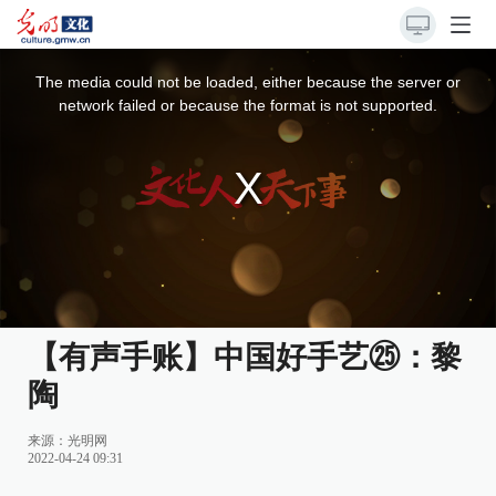
This
is
a
The media could not be loaded, either because the server or
modal
window.
network failed or because the format is not supported.
【有声手账】中国好手艺㉕：黎
陶
来源：
光明网
2022-04-24 09:31