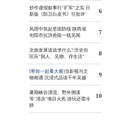
炒作虚假叙事行"扩军"之实
日
6
新版《防卫白皮书》引批评
风雨中筑起坚固防线 陕西省
7
旬阳市抗洪抢险一线见闻
文旅发展该追求什么?
历史街
8
区应"留人、见物、存生活"
[带你一起看大展]
当影视与文
9
物相遇 沉浸式品读千年吴越
暑期峡谷漂流、野外溯溪
10
等"清凉"项目火热 游玩还需冷
静