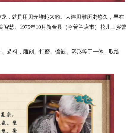
蚌龙，就是用贝壳堆起来的。大连贝雕历史悠久，早在
智慧。1975年10月新金县（今普兰店市）花儿山乡曾
计、选料，雕刻、打磨、镶嵌、塑形等于一体，取绘
。