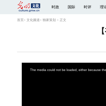
时政
国际
时评
理
首页
>
文化频道
>
独家策划
>
正文
【
This
is
a
The media could not be loaded, either because the 
modal
window.