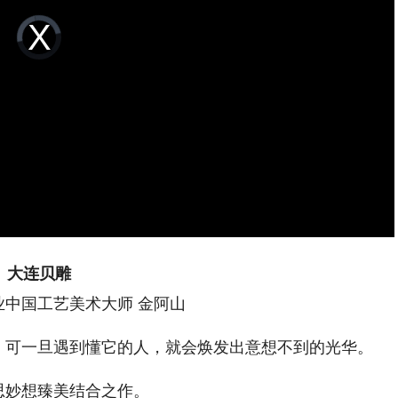
Video
Player
is
loading.
大连贝雕
中国工艺美术大师 金阿山
，可一旦遇到懂它的人，就会焕发出意想不到的光华。
思妙想臻美结合之作。