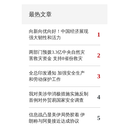
最热文章
向新向优向好！中国经济展现
1
强大韧性和活力
两部门预拨3.3亿中央自然灾
2
害救灾资金 支持8省份救灾
全总印发通知 加强安全生产
3
和劳动保护工作
我对美涉华消极措施实施反制
4
首例对外贸易国家安全调查
信息战凸显美伊局势胶着
伊
5
朗称与阿曼接近达成协议