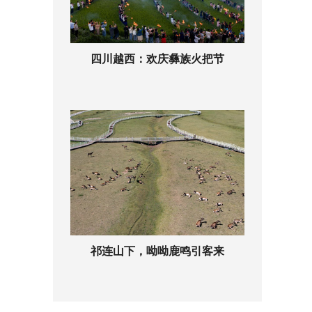
四川越西：欢庆彝族火把节
祁连山下，呦呦鹿鸣引客来