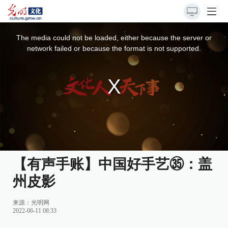
This
is
a
The media could not be loaded, either because the server or
modal
window.
network failed or because the format is not supported.
【有声手账】中国好手艺㉟：盖
州皮影
来源：
光明网
2022-06-11 08:33