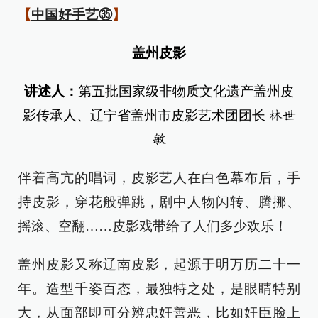
【
中国好手艺
㉟
】
盖州皮影
讲述人：
第五批国家级非物质文化遗产盖州皮
影传承人、辽宁省盖州市皮影艺术团团长
林世
敏
伴着高亢的唱词，皮影艺人在白色幕布后，手
持皮影，穿花般弹跳，剧中人物闪转、腾挪、
摇滚、空翻……皮影戏带给了人们多少欢乐！
盖州皮影又称辽南皮影，起源于明万历二十一
年。造型千姿百态，最独特之处，是眼睛特别
大，从面部即可分辨忠奸善恶，比如奸臣脸上