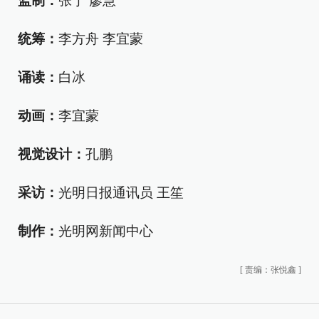
监制：
张宁 廖慧
统筹：
李方舟 李宜蒙
诵读：
白冰
动画：
李宜蒙
视觉设计：
孔鹏
采访：
光明日报通讯员 王笙
制作：
光明网新闻中心
[
责编：张悦鑫
]