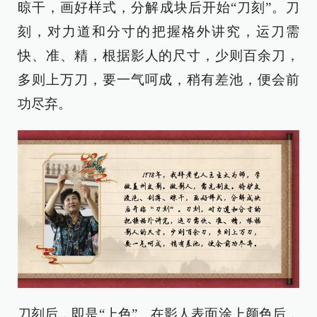
晾干，画好样式，分解成块后开始“刀刻”。刀
刻，对力道和分寸的把握格外讲究，运刀需
快、准、精，根据影人的尺寸，少则百余刀，
多则上万刀，要一气呵成，稍有差池，便会前
功尽弃。
刀刻后，即是“上色”。在影人表面涂上颜色后，