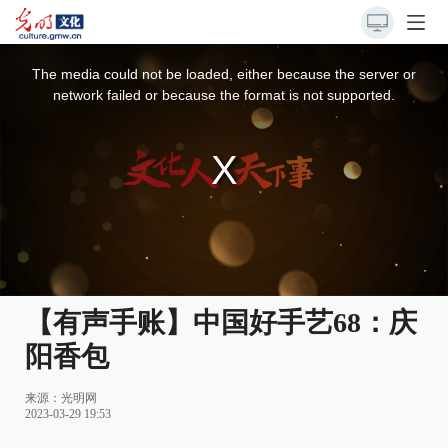
This
is
a
The media could not be loaded, either because the server or
modal
window.
network failed or because the format is not supported.
【有声手账】中国好手艺68：庆
阳香包
来源：
光明网
2023-03-29 19:53