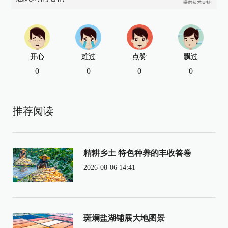
开心
难过
点赞
飘过
0
0
0
0
推荐阅读
精耕乡土 特色种养的丰收答卷
2026-08-06 14:41
斑斓盐湖铺展大地图景