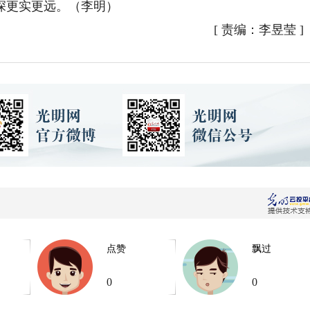
深更实更远。（李明）
[
责编：李昱莹
]
点赞
飘过
0
0