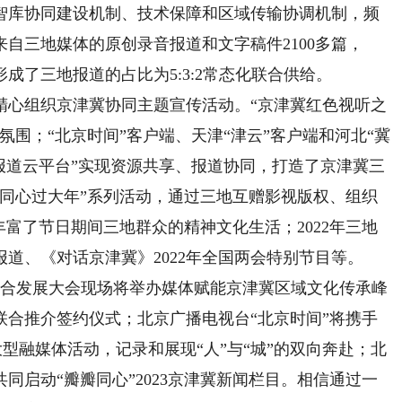
智库协同建设机制、技术保障和区域传输协调机制，频
来自三地媒体的原创录音报道和文字稿件2100多篇，
成了三地报道的占比为5:3:2常态化联合供给。
心组织京津冀协同主题宣传活动。“京津冀红色视听之
氛围；“北京时间”客户端、天津“津云”客户端和河北“冀
奥报道云平台”实现资源共享、报道协同，打造了京津冀三
“同心过大年”系列活动，通过三地互赠影视版权、组织
丰富了节日期间三地群众的精神文化生活；2022年三地
道、《对话京津冀》2022年全国两会特别节目等。
合发展大会现场将举办媒体赋能京津冀区域文化传承峰
联合推介签约仪式；北京广播电视台“北京时间”将携手
”大型融媒体活动，记录和展现“人”与“城”的双向奔赴；北
同启动“瓣瓣同心”2023京津冀新闻栏目。相信通过一