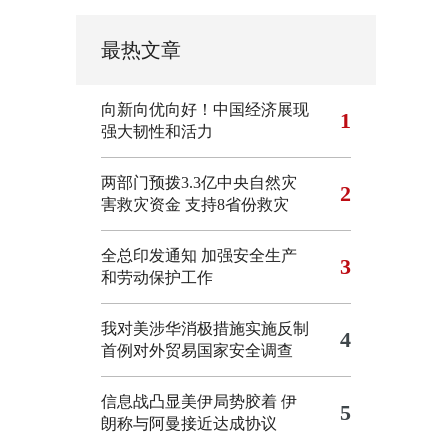
最热文章
向新向优向好！中国经济展现
1
强大韧性和活力
两部门预拨3.3亿中央自然灾
2
害救灾资金 支持8省份救灾
全总印发通知 加强安全生产
3
和劳动保护工作
我对美涉华消极措施实施反制
4
首例对外贸易国家安全调查
信息战凸显美伊局势胶着
伊
5
朗称与阿曼接近达成协议