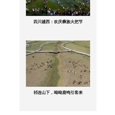
四川越西：欢庆彝族火把节
祁连山下，呦呦鹿鸣引客来