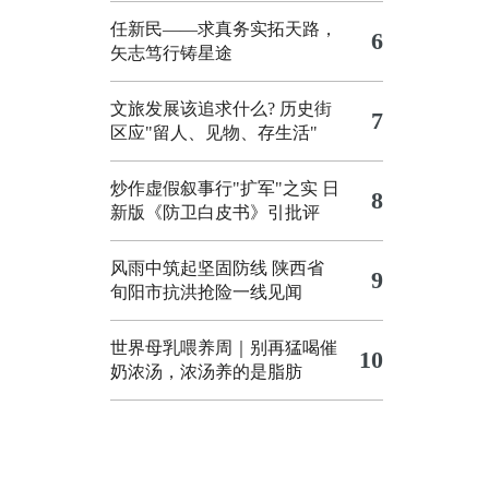
任新民——求真务实拓天路，
6
矢志笃行铸星途
文旅发展该追求什么?
历史街
7
区应"留人、见物、存生活"
炒作虚假叙事行"扩军"之实
日
8
新版《防卫白皮书》引批评
风雨中筑起坚固防线 陕西省
9
旬阳市抗洪抢险一线见闻
世界母乳喂养周｜别再猛喝催
10
奶浓汤，浓汤养的是脂肪