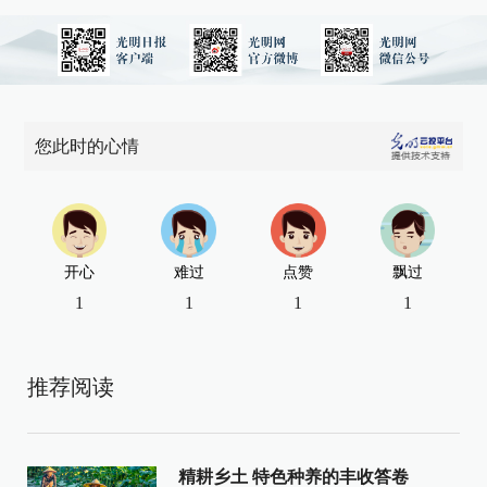
您此时的心情
开心
难过
点赞
飘过
1
1
1
1
推荐阅读
精耕乡土 特色种养的丰收答卷