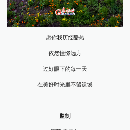
愿你我历经酷热
依然憧憬远方
过好眼下的每一天
在美好时光里不留遗憾
监制