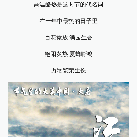
高温酷热是这时节的代名词
在一年中最热的日子里
百花竞放 满园生香
艳阳炙热 夏蝉嘶鸣
万物繁荣生长