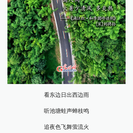
看东边日出西边雨
听池塘蛙声蝉枝鸣
追夜色飞舞萤流火