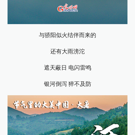
与骄阳似火结伴而来的
还有大雨滂沱
遮天蔽日 电闪雷鸣
银河倒泻 猝不及防