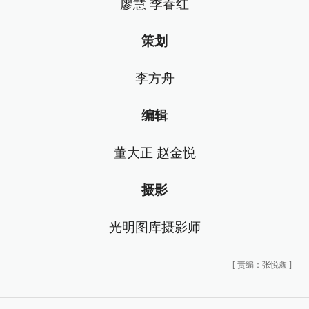
廖慧 季春红
策划
李方舟
编辑
董大正 赵金悦
摄影
光明图库摄影师
[
责编：张悦鑫
]