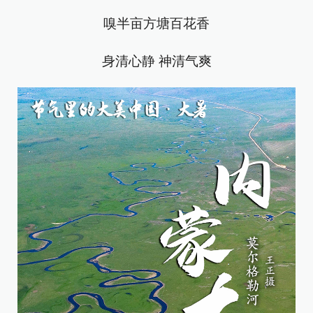
嗅半亩方塘百花香
身清心静 神清气爽