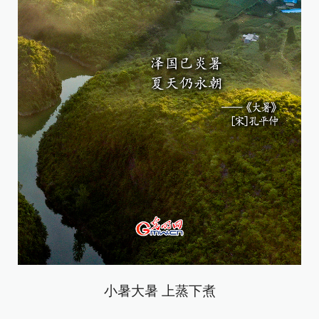
小暑大暑 上蒸下煮