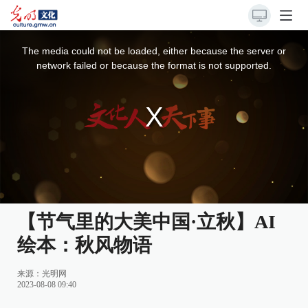
This
is
a
The media could not be loaded, either because the server or
modal
window.
network failed or because the format is not supported.
【节气里的大美中国·立秋】AI
绘本：秋风物语
来源：
光明网
2023-08-08 09:40