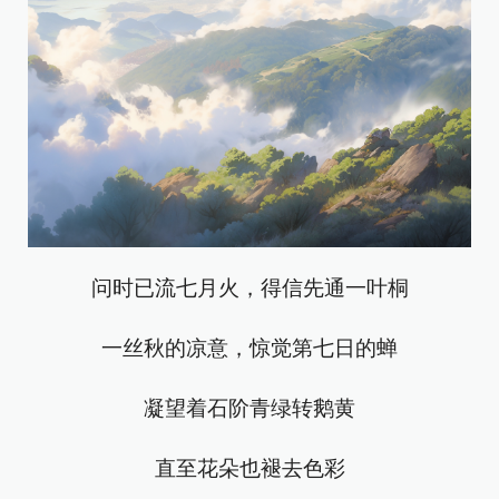
问时已流七月火，得信先通一叶桐
一丝秋的凉意，惊觉第七日的蝉
凝望着石阶青绿转鹅黄
直至花朵也褪去色彩