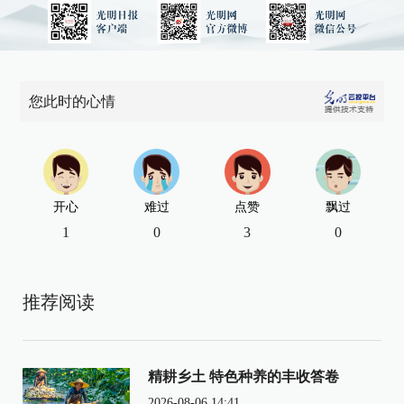
您此时的心情
开心
难过
点赞
飘过
1
0
3
0
推荐阅读
精耕乡土 特色种养的丰收答卷
2026-08-06 14:41