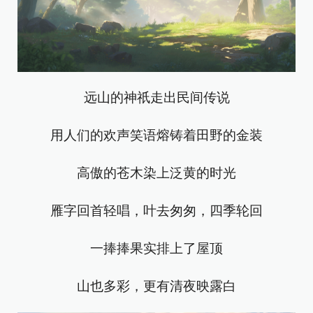
远山的神祇走出民间传说
用人们的欢声笑语熔铸着田野的金装
高傲的苍木染上泛黄的时光
雁字回首轻唱，叶去匆匆，四季轮回
一捧捧果实排上了屋顶
山也多彩，更有清夜映露白