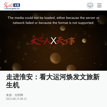
This
is
a
The media could not be loaded, either because the server or
modal
window.
network failed or because the format is not supported.
走进淮安：看大运河焕发文旅新
生机
来源：
光明网
2023-08-15 09:13