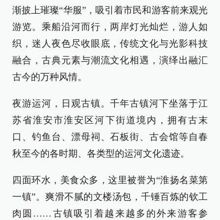
渐披上璀璨“华服”，吸引着市民和游客前来观光
游览。乘船沿河而行，两岸灯光灿烂，游人如
织，迷人夜色尽收眼底，传统文化与光影科技
融合，古典元素与潮流文化相遇，演绎出融汇
古今的万种风情。
夜游运河，日观古镇。千年古镇河下坐落于江
苏省淮安市淮安区河下街道境内，拥有古末
口、钓鱼台、漂母祠、石板街、古会馆等自春
秋至今的各时期、各类型的运河文化遗迹。
四面环水，美食众多，这里被誉为“淮扬名菜第
一镇”。爽滑不腻的文楼汤包，千锤百炼的钦工
肉圆……古镇吸引着越来越多的外来游客参