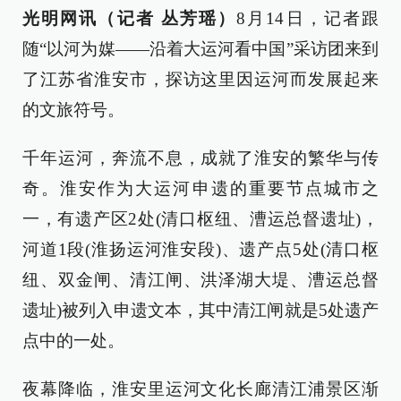
光明网讯（记者 丛芳瑶）
8月14日，记者跟
随“以河为媒——沿着大运河看中国”采访团来到
了江苏省淮安市，探访这里因运河而发展起来
的文旅符号。
千年运河，奔流不息，成就了淮安的繁华与传
奇。淮安作为大运河申遗的重要节点城市之
一，有遗产区2处(清口枢纽、漕运总督遗址)，
河道1段(淮扬运河淮安段)、遗产点5处(清口枢
纽、双金闸、清江闸、洪泽湖大堤、漕运总督
遗址)被列入申遗文本，其中清江闸就是5处遗产
点中的一处。
夜幕降临，淮安里运河文化长廊清江浦景区渐