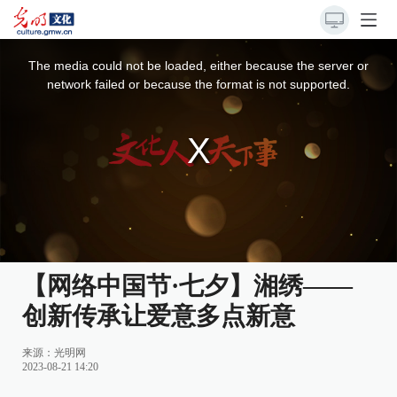
This
is
a
The media could not be loaded, either because the server or
modal
window.
network failed or because the format is not supported.
【网络中国节·七夕】湘绣——
创新传承让爱意多点新意
来源：
光明网
2023-08-21 14:20