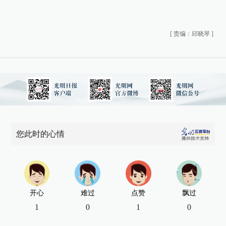
[
责编：邱晓琴
]
您此时的心情
开心
难过
点赞
飘过
1
0
1
0