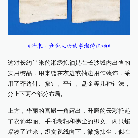
《清末·盘金人物故事湘绣挽袖》
这对长约半米的湘绣挽袖是在长沙城内出售的
实用绣品，用来缝在衣边或袖边用作装饰，采
用了齐边针、掺针、平针、盘金等几种针法，
分上下两个部分布局。
上方，华丽的宫殿一角露出，升腾的云彩托起
了衣饰华丽、手托卷轴和拂尘的织女。两只蝙
蝠凑了过来，织女视线向下，微扬拂尘，似在