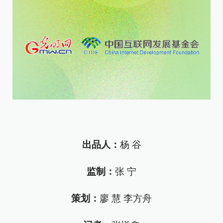
出品人：
杨 谷
监制：
张 宁
策划
：
廖 慧 李方舟