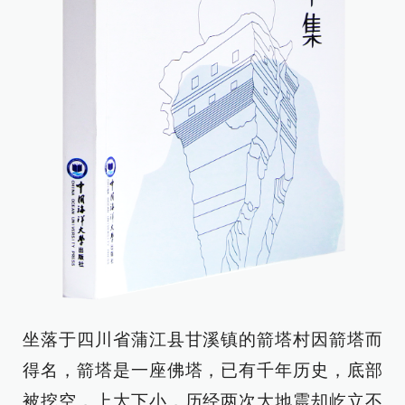
坐落于四川省蒲江县甘溪镇的箭塔村因箭塔而
得名，箭塔是一座佛塔，已有千年历史，底部
被挖空，上大下小，历经两次大地震却屹立不