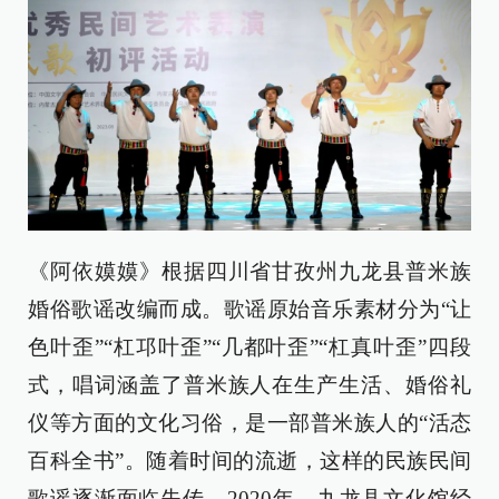
《阿依嫫嫫》根据四川省甘孜州九龙县普米族
婚俗歌谣改编而成。歌谣原始音乐素材分为“让
色叶歪”“杠邛叶歪”“几都叶歪”“杠真叶歪”四段
式，唱词涵盖了普米族人在生产生活、婚俗礼
仪等方面的文化习俗，是一部普米族人的“活态
百科全书”。随着时间的流逝，这样的民族民间
歌谣逐渐面临失传。2020年，九龙县文化馆经