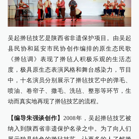
吴起擀毡技艺是陕西省非遗保护项目。由吴起
县民协和延安市民协创作编排的原生态民歌
《擀毡调》表现了擀毡人积极乐观的生活态
度，极具原生态表演风格和舞台感染力，节目
中，十名演员分别展示了擀毡技艺中的弹毛、
喷油、卷帘子、撒毛、洗毡、整形等环节，生
动而真实地再现了擀毡技艺的流程。
【编导朱强谈创作】
2008年，吴起擀毡技艺被
纳入到陕西省非遗保护名录之中。为了向人们