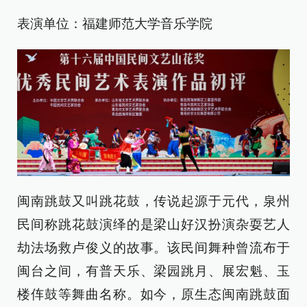
表演单位：福建师范大学音乐学院
闽南跳鼓又叫跳花鼓，传说起源于元代，泉州
民间称跳花鼓演绎的是梁山好汉扮演杂耍艺人
劫法场救卢俊义的故事。该民间舞种曾流布于
闽台之间，有普天乐、梁园跳月、展宏魁、玉
楼伡鼓等舞曲名称。如今，原生态闽南跳鼓面