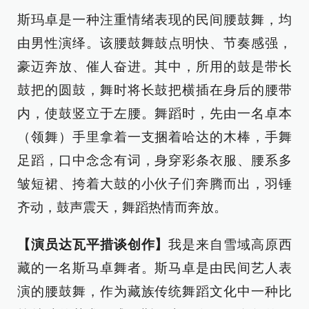
斯玛卓是一种注重情绪表现的民间腰鼓舞，均
由男性演绎。该腰鼓舞鼓点明快、节奏感强，
豪迈奔放、催人奋进。其中，所用的鼓是带长
鼓把的圆鼓，舞时将长鼓把横插在身后的腰带
内，使鼓竖立于左腰。舞蹈时，先由一名卓本
（领舞）手里拿着一支捆着哈达的木棒，手舞
足蹈，口中念念有词，身穿彩条衣服、腰系多
皱短裙、挎着大鼓的小伙子们奔腾而出，羽锤
齐动，鼓声震天，舞蹈热情而奔放。
【演员达瓦平措谈创作】
我是来自雪域高原西
藏的一名斯马卓舞者。斯马卓是由民间艺人表
演的腰鼓舞，作为藏族传统舞蹈文化中一种比