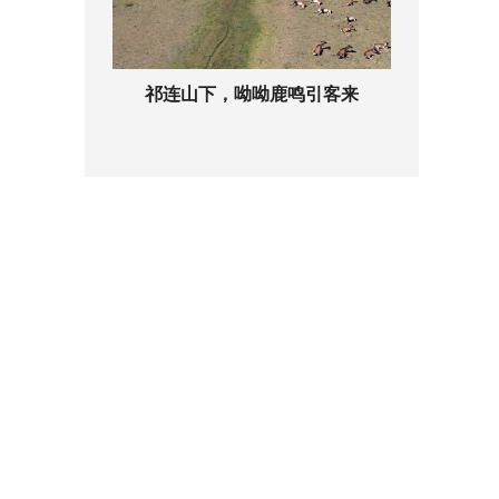
祁连山下，呦呦鹿鸣引客来