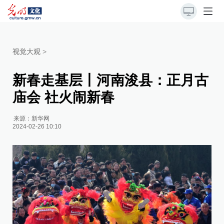
视觉大观
>
新春走基层丨河南浚县：正月古
庙会 社火闹新春
来源：
新华网
2024-02-26 10:10