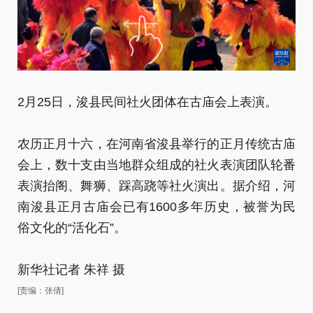
2月25日，浚县民间社火团体在古庙会上表演。
2
农历正月十六，在河南省浚县举行的正月传统古庙
农
会上，数十支由当地群众组成的社火表演团队轮番
会
表演抬阁、舞狮、踩高跷等社火演出。据介绍，河
表
南浚县正月古庙会已有1600多年历史，被誉为民
南
俗文化的“活化石”。
俗
新华社记者 朱祥 摄
新
[责编：张倩]
[责