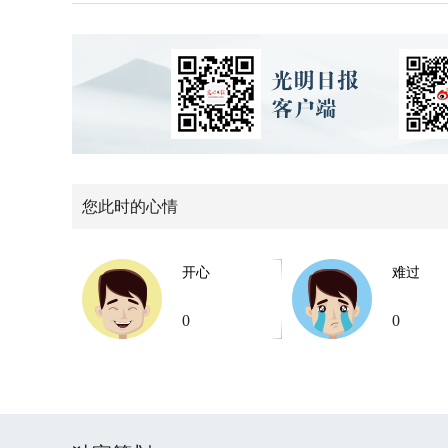
您此时的心情
开心
难过
0
0