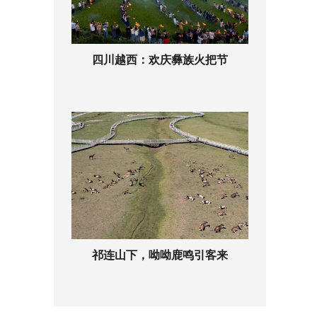
四川越西：欢庆彝族火把节
祁连山下，呦呦鹿鸣引客来