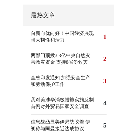
最热文章
向新向优向好！中国经济展现
1
强大韧性和活力
两部门预拨3.3亿中央自然灾
2
害救灾资金 支持8省份救灾
全总印发通知 加强安全生产
3
和劳动保护工作
我对美涉华消极措施实施反制
4
首例对外贸易国家安全调查
信息战凸显美伊局势胶着
伊
5
朗称与阿曼接近达成协议