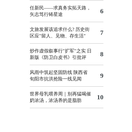
任新民——求真务实拓天路，
6
矢志笃行铸星途
文旅发展该追求什么?
历史街
7
区应"留人、见物、存生活"
炒作虚假叙事行"扩军"之实
日
8
新版《防卫白皮书》引批评
风雨中筑起坚固防线 陕西省
9
旬阳市抗洪抢险一线见闻
世界母乳喂养周｜别再猛喝催
10
奶浓汤，浓汤养的是脂肪