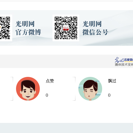
点赞
飘过
0
0