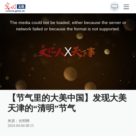
This
is
a
The media could not be loaded, either because the server or
modal
window.
network failed or because the format is not supported.
【节气里的大美中国】发现大美
天津的“清明”节气
来源：
光明网
2024-04-04 08:15