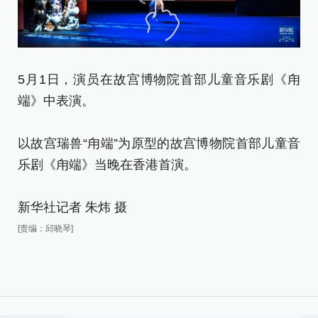
5月1日，演员在故宫博物院首部儿童音乐剧《甪
端》中表演。
5
端
以故宫瑞兽“甪端”为原型的故宫博物院首部儿童音
乐剧《甪端》当晚在香港首演。
以
乐
新华社记者 朱炜 摄
[责编：邱晓琴]
新
[责