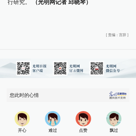
行研究。
（光明网记者 邱晓琴）
[
责编：宫辞
]
您此时的心情
开心
难过
点赞
飘过