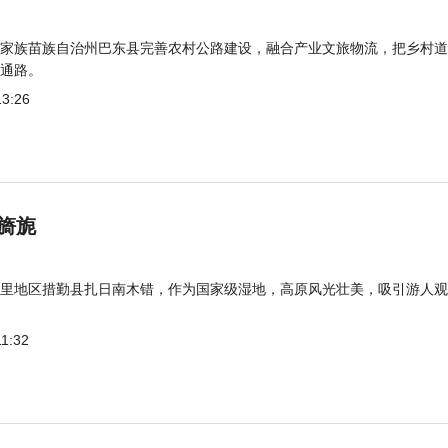
家族苗族自治州巴东县完善农村公路建设，融合产业文旅物流，把乡村道
通路。
13:26
旖旎
里地区措勤县扎日南木错，作为国家级湿地，高原风光壮美，吸引游人观
11:32