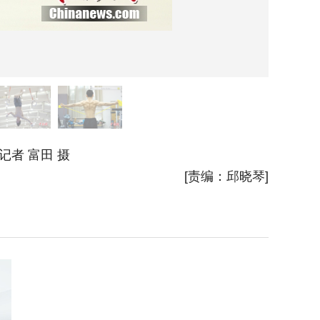
者 富田 摄
6月28
[责编：邱晓琴]