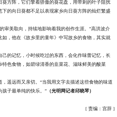
葵方阵，它们擎着骄傲的葵花盘，用带刺的叶子阻扰
笔下的向日葵都不足以表现家乡向日葵方阵的灿烂繁盛
审美取向，持续地影响着我的创作生涯。”高洪波介
比如，他在《故乡里的童年》中写故乡的食物，其实就
己的记忆，小时候吃过的东西，会化作味蕾记忆，长
乡特色食物，如碧绿清香的韭菜花、滋味鲜美的酸菜
，遥远而又亲切。“当我用文字去描述这些食物的味道
为孩子最单纯的快乐。”
（光明网记者邱晓琴）
[
责编：宫辞
]