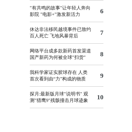
"有共鸣的故事"让年轻人奔向
6
影院
"电影+"激发新活力
休达非法移民越境事件已致约
7
百人死亡
飞地风暴背后
网络平台成多款新药首发渠道
8
国产新药为何被全球"扫货"
我科学家证实胶球存在 人类
9
首次看到由“力”构成的物质
探月:最新版月球"说明书"
观
10
测"猎鹰9"残骸撞击月球迹象