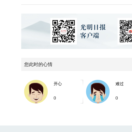
您此时的心情
开心
难过
0
0