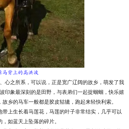
原马背上的高洪波
、心之所系，可以说，正是宽广辽阔的故乡，萌发了我
洪波印象最深刻的是田野，与表弟们一起捉蝈蝈，快乐嬉
，故乡的马车一般都是胶皮轱辘，跑起来轻快利索。
带上生长着马莲花，马莲的叶子非常结实，几乎可以
的，如蓝天上坠落的碎片。