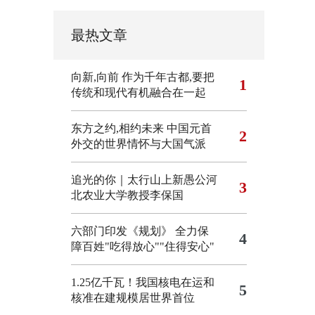
最热文章
向新,向前
作为千年古都,要把
1
传统和现代有机融合在一起
东方之约,相约未来 中国元首
2
外交的世界情怀与大国气派
追光的你｜太行山上新愚公河
3
北农业大学教授李保国
六部门印发《规划》 全力保
4
障百姓"吃得放心""住得安心"
1.25亿千瓦！我国核电在运和
5
核准在建规模居世界首位