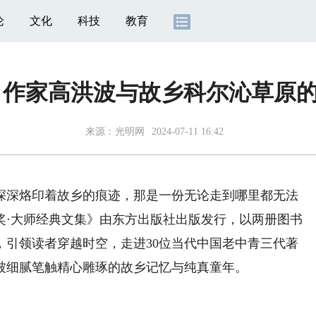
论
文化
科技
教育
 作家高洪波与故乡科尔沁草原
来源：
光明网
2024-07-11 16:42
深烙印着故乡的痕迹，那是一份无论走到哪里都无法
奖·大师经典文集》由东方出版社出版发行，以两册图书
，引领读者穿越时空，走进30位当代中国老中青三代著
被细腻笔触精心雕琢的故乡记忆与纯真童年。