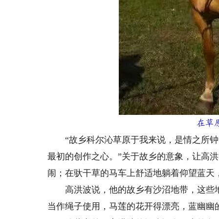
在草
“故乡科尔沁草原于我来说，是情之所钟
最初的创作之心。”关于故乡的意象，让高
闹；在驮干草的马车上舒适地躺着仰望蓝天
高洪波说，他的故乡有沙沼地带，这些地
当作绳子使用，马莲的花开得漂亮，蓝幽幽