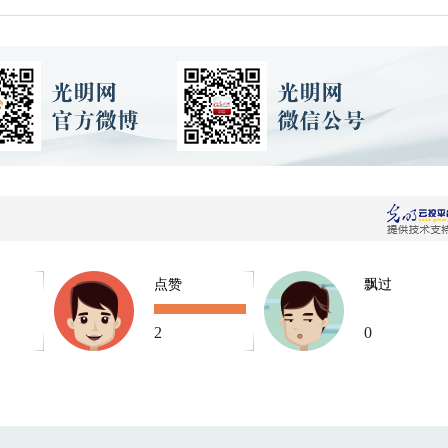
点赞
飘过
2
0