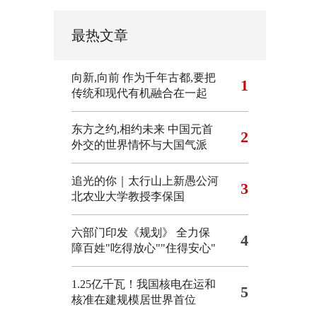
最热文章
向新,向前
作为千年古都,要把
1
传统和现代有机融合在一起
东方之约,相约未来 中国元首
2
外交的世界情怀与大国气派
追光的你｜太行山上新愚公河
3
北农业大学教授李保国
六部门印发《规划》 全力保
4
障百姓"吃得放心""住得安心"
1.25亿千瓦！我国核电在运和
5
核准在建规模居世界首位