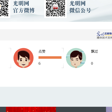
点赞
飘过
6
0