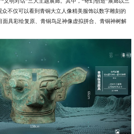
“文明对话”三大主题展廊。其中，“奇幻创造”展廊以三
里观众不仅可以看到青铜大立人像精美服饰以数字雕刻的
目面具彩绘复原、青铜鸟足神像虚拟拼合、青铜神树解