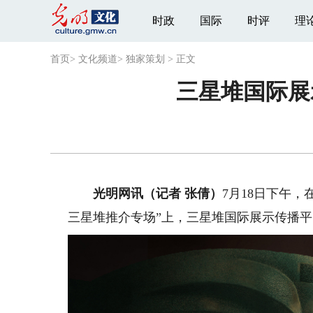
时政
国际
时评
理
首页
>
文化频道
>
独家策划
>
正文
三星堆国际展
光明网讯（记者 张倩）
7月18日下午，
三星堆推介专场”上，三星堆国际展示传播