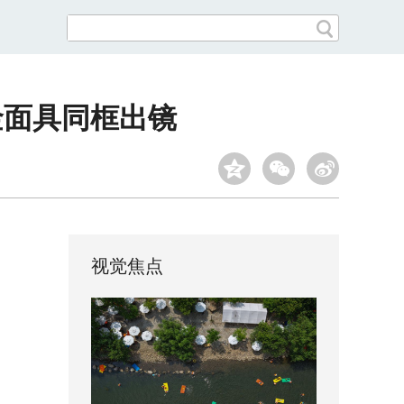
金面具同框出镜
视觉焦点