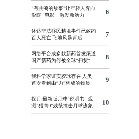
"有共鸣的故事"让年轻人奔向
6
影院
"电影+"激发新活力
休达非法移民越境事件已致约
7
百人死亡
飞地风暴背后
网络平台成多款新药首发渠道
8
国产新药为何被全球"扫货"
我科学家证实胶球存在 人类
9
首次看到由“力”构成的物质
探月:最新版月球"说明书"
观
10
测"猎鹰9"残骸撞击月球迹象