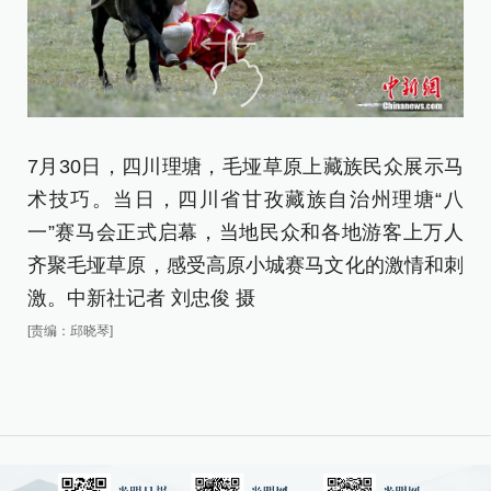
7月30日，四川理塘，毛垭草原上藏族民众展示马
7
术技巧。当日，四川省甘孜藏族自治州理塘“八
舞
一”赛马会正式启幕，当地民众和各地游客上万人
会
齐聚毛垭草原，感受高原小城赛马文化的激情和刺
草
激。中新社记者 刘忠俊 摄
社
[责编：邱晓琴]
[责