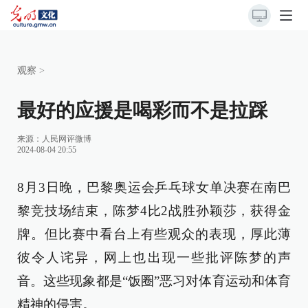
观察
>
最好的应援是喝彩而不是拉踩
来源：
人民网评微博
2024-08-04 20:55
8月3日晚，巴黎奥运会乒乓球女单决赛在南巴
黎竞技场结束，陈梦4比2战胜孙颖莎，获得金
牌。但比赛中看台上有些观众的表现，厚此薄
彼令人诧异，网上也出现一些批评陈梦的声
音。这些现象都是“饭圈”恶习对体育运动和体育
精神的侵害。