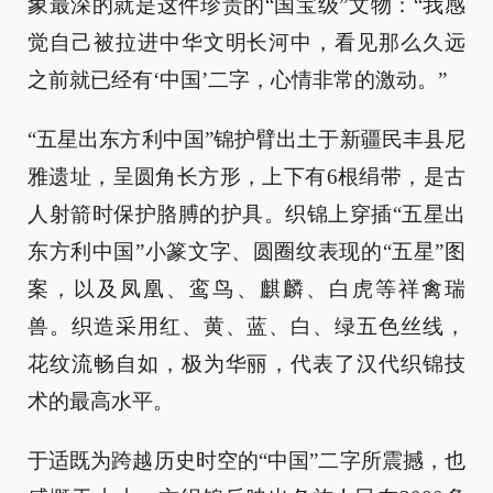
象最深的就是这件珍贵的“国宝级”文物：“我感
觉自己被拉进中华文明长河中，看见那么久远
之前就已经有‘中国’二字，心情非常的激动。”
“五星出东方利中国”锦护臂出土于新疆民丰县尼
雅遗址，呈圆角长方形，上下有6根绢带，是古
人射箭时保护胳膊的护具。织锦上穿插“五星出
东方利中国”小篆文字、圆圈纹表现的“五星”图
案，以及凤凰、鸾鸟、麒麟、白虎等祥禽瑞
兽。织造采用红、黄、蓝、白、绿五色丝线，
花纹流畅自如，极为华丽，代表了汉代织锦技
术的最高水平。
于适既为跨越历史时空的“中国”二字所震撼，也