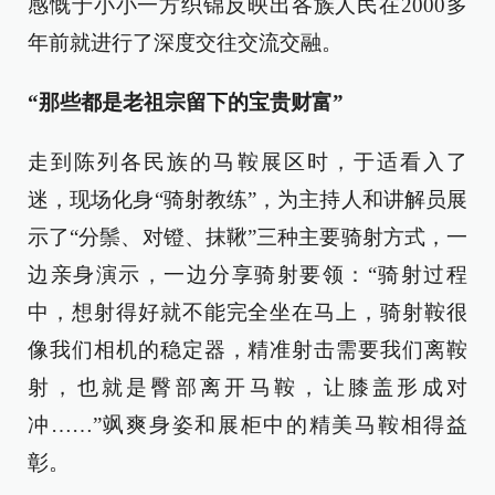
感慨于小小一方织锦反映出各族人民在2000多
年前就进行了深度交往交流交融。
“那些都是老祖宗留下的宝贵财富”
走到陈列各民族的马鞍展区时，于适看入了
迷，现场化身“骑射教练”，为主持人和讲解员展
示了“分鬃、对镫、抹鞦”三种主要骑射方式，一
边亲身演示，一边分享骑射要领：“骑射过程
中，想射得好就不能完全坐在马上，骑射鞍很
像我们相机的稳定器，精准射击需要我们离鞍
射，也就是臀部离开马鞍，让膝盖形成对
冲……”飒爽身姿和展柜中的精美马鞍相得益
彰。