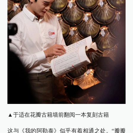
▲于适在花瓣古籍墙前翻阅一本复刻古籍
这与《我的阿勒泰》似乎有着相通之处。“瓣瓣