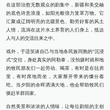
在这部治愈无数观众的剧集中，新疆和美交融
的底色诗意浪漫，如阳光般强力笼罩万物。它
汇聚成辽阔明亮的北疆景色、勤劳好客的风土
人情，流淌在这片水土养育的人们身上，抵达
人与人的交流往来之中。
戏外，于适笑谈自己与当地各民族同胞的“沉浸
式”交往，身处真实的阿勒泰，没拍摄时就和地
的牧民朋友们一起劳动、喝茶，有时是在毡房
里，有时席地而坐，大家掰开带来的馕分着
吃。当夕阳的余晖洒满大地，他会帮助牧民们
驱赶羊群回家。
自然美景和浓浓的人情味，让每位剧组的主创