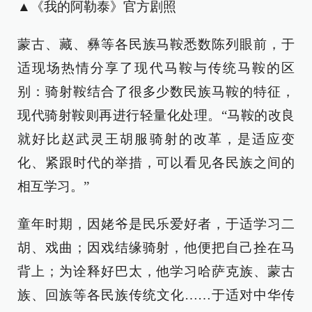
▲《我的阿勒泰》官方剧照
蒙古、藏、彝等各民族马鞍悉数陈列眼前，于
适现场热情分享了现代马鞍与传统马鞍的区
别：骑射鞍结合了很多少数民族马鞍的特征，
现代骑射鞍则再进行轻量化处理。“马鞍的改良
就好比赵武灵王胡服骑射的改革，是适应变
化、紧跟时代的举措，可以看见各民族之间的
相互学习。”
童年时期，因姥爷是民乐爱好者，于适学习二
胡、戏曲；因戏结缘骑射，他便把自己拴在马
背上；为诠释好巴太，他学习哈萨克族、蒙古
族、回族等各民族传统文化……于适对中华传