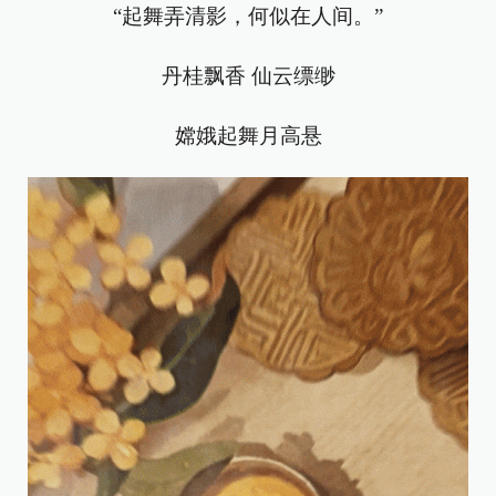
“起舞弄清影，何似在人间。”
丹桂飘香 仙云缥缈
嫦娥起舞月高悬