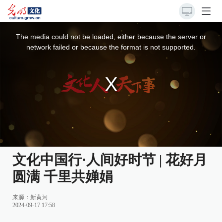
This
is
a
The media could not be loaded, either because the server or
modal
window.
network failed or because the format is not supported.
文化中国行·人间好时节 | 花好月
圆满 千里共婵娟
来源：
新黄河
2024-09-17 17:58