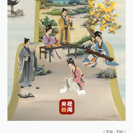
[
责编：邢彬
]