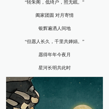
“转朱阁，低绮户，照无眠。”
阖家团圆 对月寄情
银辉遍洒人间地
“但愿人长久，千里共婵娟。”
愿得年年今夜月
星河长明共此时