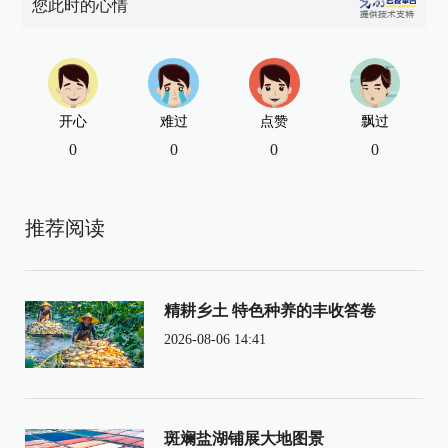
您此时的心情
开心
难过
点赞
飘过
0
0
0
0
推荐阅读
精耕乡土 特色种养的丰收答卷
2026-08-06 14:41
斑斓盐湖铺展大地图景