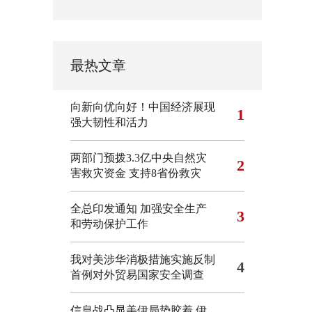
最热文章
向新向优向好！中国经济展现
1
强大韧性和活力
两部门预拨3.3亿中央自然灾
2
害救灾资金 支持8省份救灾
全总印发通知 加强安全生产
3
和劳动保护工作
我对美涉华消极措施实施反制
4
首例对外贸易国家安全调查
信息战凸显美伊局势胶着
伊