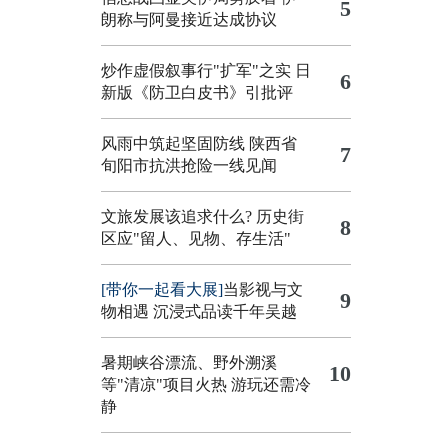
5
朗称与阿曼接近达成协议
炒作虚假叙事行"扩军"之实
日
6
新版《防卫白皮书》引批评
风雨中筑起坚固防线 陕西省
7
旬阳市抗洪抢险一线见闻
文旅发展该追求什么?
历史街
8
区应"留人、见物、存生活"
[带你一起看大展]
当影视与文
9
物相遇 沉浸式品读千年吴越
暑期峡谷漂流、野外溯溪
10
等"清凉"项目火热 游玩还需冷
静