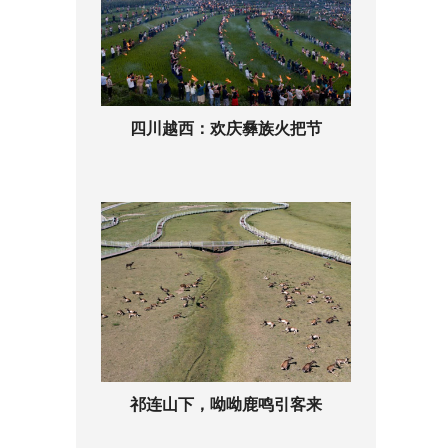
四川越西：欢庆彝族火把节
祁连山下，呦呦鹿鸣引客来