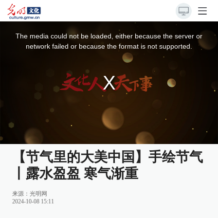
This
is
a
The media could not be loaded, either because the server or
modal
window.
network failed or because the format is not supported.
【节气里的大美中国】手绘节气
丨露水盈盈 寒气渐重
来源：
光明网
2024-10-08 15:11