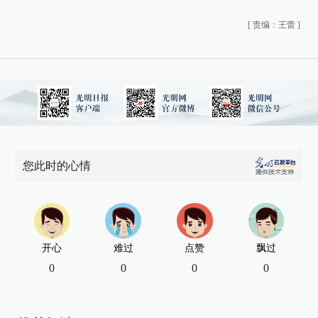
[
责编：王蕾
]
您此时的心情
开心
难过
点赞
飘过
0
0
0
0