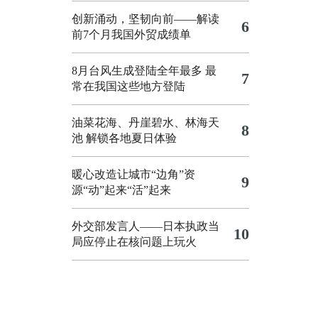
创新涌动，坚韧向前——解读
6
前7个月我国外贸成绩单
8月台风生成登陆全年最多 最
7
常在我国这些地方登陆
油菜花海、丹崖碧水、林海天
8
池 解锁各地夏日体验
暖心改造让城市“边角”资
9
源“动”起来“活”起来
外交部发言人——日本执政当
10
局应停止在核问题上玩火