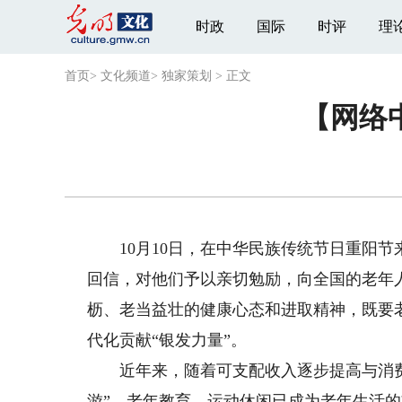
时政
国际
时评
理
首页
>
文化频道
>
独家策划
>
正文
【网络
10月10日，在中华民族传统节日重阳节
回信，对他们予以亲切勉励，向全国的老年
枥、老当益壮的健康心态和进取精神，既要
代化贡献“银发力量”。
近年来，随着可支配收入逐步提高与消费
游”、老年教育、运动休闲已成为老年生活