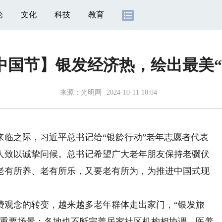
论
文化
科技
教育
中国节】银发经济热，绘出最美“
来源：
光明网
2024-10-11 10:04
来临之际，习近平总书记给“银龄行动”老年志愿者代表
人致以诚挚问候。总书记希望广大老年朋友保持老骥伏
老有所养、老有所乐，又要老有所为，为推进中国式现
观念的转变，越来越多老年群体走出家门，“银发旅
的重要场景；各地也不断完善居家社区机构相协调、医养