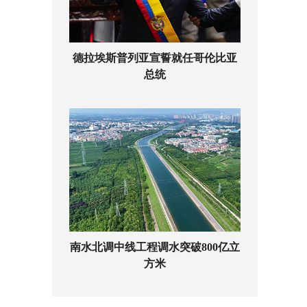
德拉埃斯普列亚宣誓就任哥伦比亚
总统
南水北调中线工程调水突破800亿立
方米