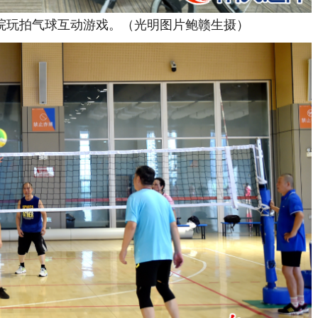
玩拍气球互动游戏。（光明图片鲍赣生摄）