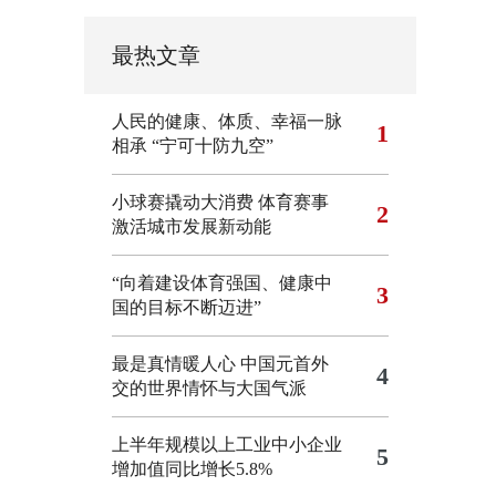
最热文章
人民的健康、体质、幸福一脉
1
相承
“宁可十防九空”
小球赛撬动大消费 体育赛事
2
激活城市发展新动能
“向着建设体育强国、健康中
3
国的目标不断迈进”
最是真情暖人心 中国元首外
4
交的世界情怀与大国气派
上半年规模以上工业中小企业
5
增加值同比增长5.8%