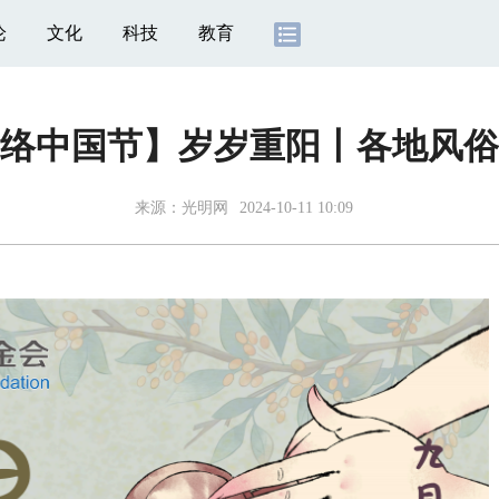
论
文化
科技
教育
络中国节】岁岁重阳丨各地风俗
来源：
光明网
2024-10-11 10:09