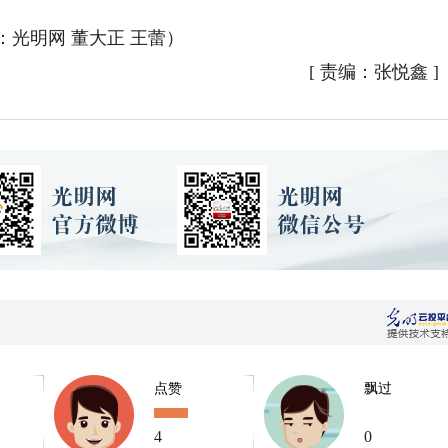
：光明网 董大正 王蕾）
[
责编：张悦鑫
]
点赞
飘过
4
0