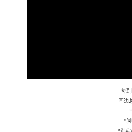
每到
耳边
“
“别宅