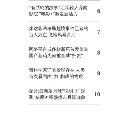
"有共鸣的故事"让年轻人奔向
6
影院
"电影+"激发新活力
休达非法移民越境事件已致约
7
百人死亡
飞地风暴背后
网络平台成多款新药首发渠道
8
国产新药为何被全球"扫货"
我科学家证实胶球存在 人类
9
首次看到由“力”构成的物质
探月:最新版月球"说明书"
观
10
测"猎鹰9"残骸撞击月球迹象