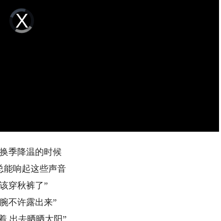
Video
Player
is
loading.
换季降温的时候
总能响起这些声音
“该穿秋裤了”
脚腕不许露出来”
着 出去晒晒太阳”