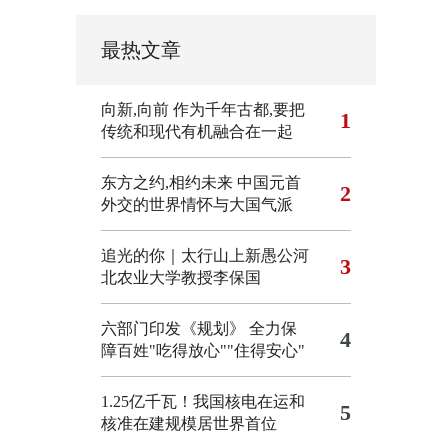
最热文章
向新,向前
作为千年古都,要把
1
传统和现代有机融合在一起
东方之约,相约未来 中国元首
2
外交的世界情怀与大国气派
追光的你｜太行山上新愚公河
3
北农业大学教授李保国
六部门印发《规划》 全力保
4
障百姓"吃得放心""住得安心"
1.25亿千瓦！我国核电在运和
5
核准在建规模居世界首位