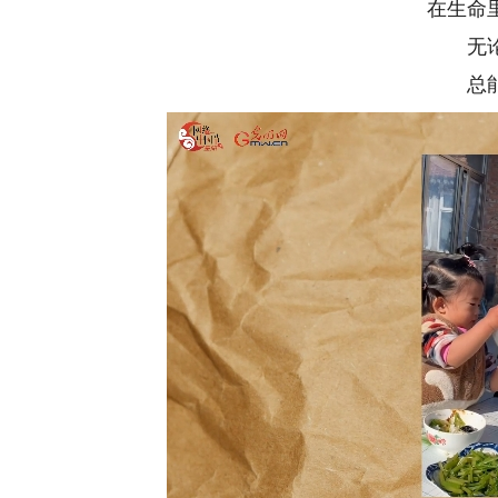
在生命
无
总