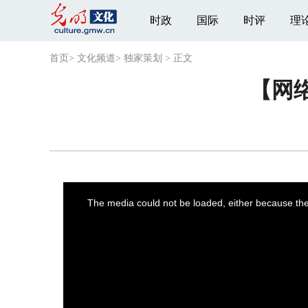
时政
国际
时评
理
首页
>
文化频道
>
独家策划
>
正文
【网
This
is
a
The media could not be loaded, either because the 
modal
window.