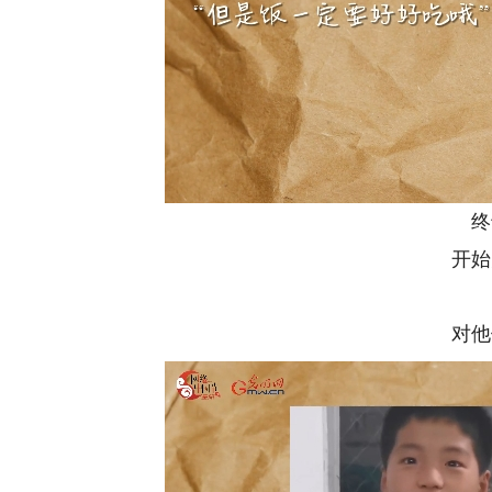
终
开始
对他