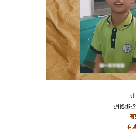
让
拥抱那些
有
有