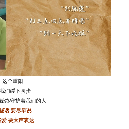
这个重阳
我们缓下脚步
始终守护着我们的人
些话 要尽早说
些爱 要大声表达