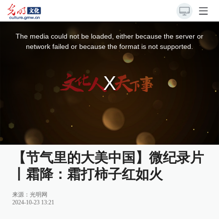
This
is
a
The media could not be loaded, either because the server or
modal
window.
network failed or because the format is not supported.
【节气里的大美中国】微纪录片
丨霜降：霜打柿子红如火
来源：
光明网
2024-10-23 13:21