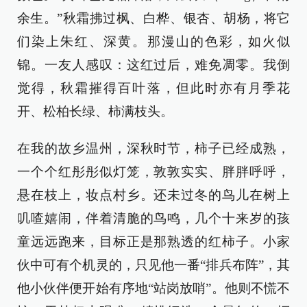
余生。”秋霜拂过枫、白桦‌、银杏、胡杨，将它
们染上朱红、深黄。那漫山的色彩，如火似
锦。一友人感叹：这红过后，难免凋零。我倒
觉得，秋霜摧得百叶落，但此时亦有月季花
开、松柏长绿、柿满枝头。
在我的故乡温州，深秋时节，柿子已经成熟，
一个个红彤彤似灯笼，敦敦实实、胖胖呼呼，
悬在枝上，妆点村乡。还未过冬的鸟儿在树上
叽喳嬉闹，伴着清脆的鸟鸣，几个十来岁的孩
童远远跑来，目标正是那熟透的红柿子。小家
伙中可有个机灵的，只见他一番“排兵布阵”，其
他小伙伴便开始有序地“站岗放哨”。他则不慌不