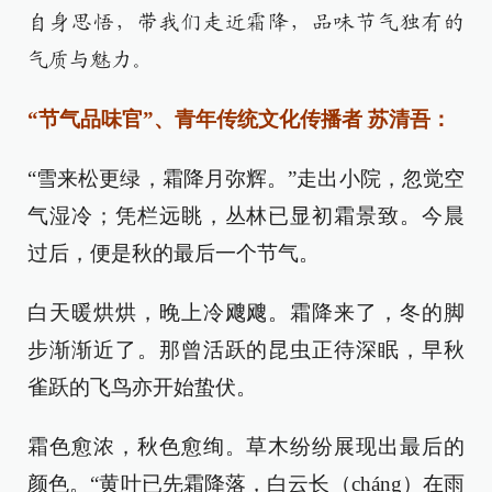
自身思悟，带我们走近霜降，品味节气独有的
气质与魅力。
“节气品味官”、青年传统文化传播者 苏清吾：
“雪来松更绿，霜降月弥辉。”走出小院，忽觉空
气湿冷；凭栏远眺，丛林已显初霜景致。今晨
过后，便是秋的最后一个节气。
白天暖烘烘，晚上冷飕飕。霜降来了，冬的脚
步渐渐近了。那曾活跃的昆虫正待深眠，早秋
雀跃的飞鸟亦开始蛰伏。
霜色愈浓，秋色愈绚。草木纷纷展现出最后的
颜色。“黄叶已先霜降落，白云长（cháng）在雨