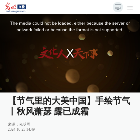
This
is
a
The media could not be loaded, either because the server or
modal
window.
network failed or because the format is not supported.
【节气里的大美中国】手绘节气
丨秋风萧瑟 露已成霜
来源：
光明网
2024-10-23 14:49