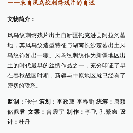
——来自凤鸟纹刺绣残片的自述
文物简介：
凤鸟纹刺绣残片出土自新疆托克逊县阿拉沟墓
地，其凤鸟纹造型特征与湖南长沙楚墓出土凤
鸟纹饰如出一辙。凤鸟纹刺绣作为新疆地区出
土的时代最早的丝绣作品之一，充分印证了早
在春秋战国时期，新疆与中原地区就已经有了
密切的联系。
监制：
张宁
策划：
李政葳 李春鹏
统筹：
唐颖
储佩君
文案：
曾震宇
制作：
李飞 孔繁鑫
设
计：
杜丹