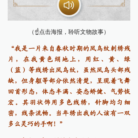
（☝点击海报，聆听文物故事）
“我是一片来自春秋时期的凤鸟纹刺绣残
片，在我黄色绢地上，用红、黄、绿
（蓝）等线绣出凤鸟纹，虽然凤鸟头部残
缺，但身躯等部分依然清楚，呈现着飞舞
回首形态，体态丰满、姿态矫健、气势恢
宏。其羽状饰用多色线绣，针脚均匀细
密，线条流畅。当年绣出我的人该有一双
多么灵巧的手啊！”