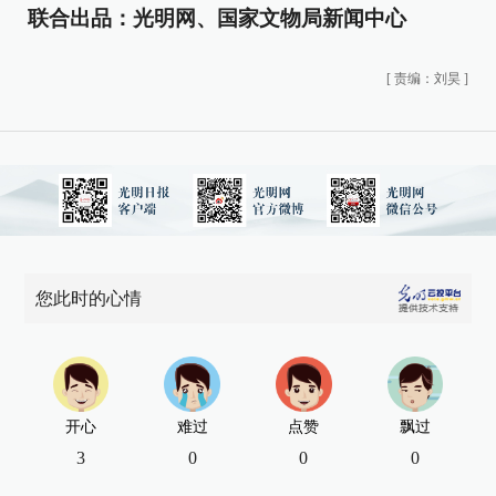
联合出品：光明网、国家文物局新闻中心
[
责编：刘昊
]
您此时的心情
开心
难过
点赞
飘过
3
0
0
0