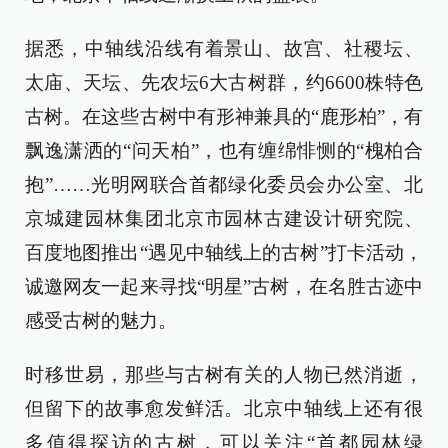
据悉，中轴线沿线有着景山、故宫、社稷坛、
太庙、天坛、先农坛6大古树群，约6600株特色
古树。在这些古树中有形神兼具的“鹿形柏”，有
飘逸潇洒的“问天柏”，也有缠绵悱恻的“槐柏合
抱”……光明网联合首都绿化委员会办公室、北
京城建园林集团北京市园林古建设计研究院、
百度地图推出“遇见中轴线上的古树”打卡活动，
诚邀网友一起来寻找“明星”古树，在名胜古迹中
感受古树的魅力。
时移世易，那些与古树有关的人物已然消逝，
但留下的故事愈发鲜活。北京中轴线上还有很
多值得探访的古树，可以关注“首都园林绿