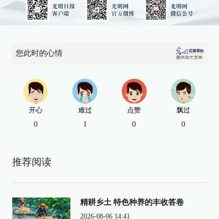
您此时的心情
开心
难过
点赞
飘过
0
1
0
0
推荐阅读
精耕乡土 特色种养的丰收答卷
2026-08-06 14:41