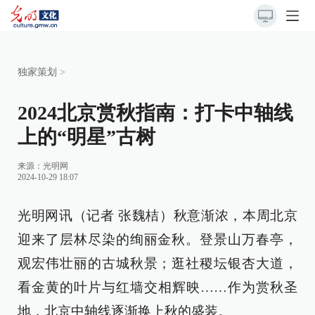
独家策划
>
2024北京赏秋指南：打卡中轴线
上的“明星”古树
来源：
光明网
2024-10-29 18:07
光明网讯（记者 张魏桔）秋意渐浓，本周北京
迎来了层林尽染的绚丽金秋。登景山万春亭，
观宏伟壮丽的古城秋景；逛社稷坛银杏大道，
看金黄的叶片与红墙交相辉映……作为赏秋圣
地，北京中轴线逐渐换上秋的盛装。