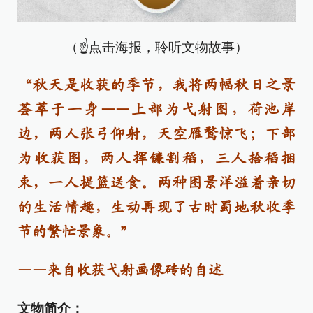
（☝点击海报，聆听文物故事）
“秋天是收获的季节，我将两幅秋日之景
荟萃于一身——上部为弋射图，荷池岸
边，两人张弓仰射，天空雁鹜惊飞；下部
为收获图，两人挥镰割稻，三人拾稻捆
束，一人提篮送食。两种图景洋溢着亲切
的生活情趣，生动再现了古时蜀地秋收季
节的繁忙景象。”
——来自收获弋射画像砖的自述
文物简介：