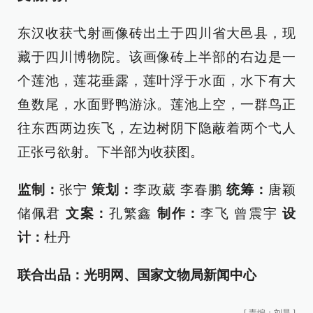
东汉收获弋射画像砖出土于四川省大邑县，现
藏于四川博物院。该画像砖上半部的右边是一
个莲池，莲花垂露，莲叶浮于水面，水下有大
鱼数尾，水面野鸭游泳。莲池上空，一群鸟正
往东西两边疾飞，左边树阴下隐蔽着两个弋人
正张弓欲射。下半部为收获图。
监制：
张宁
策划：
李政葳 李春鹏
统筹：
唐颖
储佩君
文案：
孔繁鑫
制作：
李飞 曾震宇
设
计：
杜丹
联合出品：光明网、国家文物局新闻中心
[
责编：刘昊
]