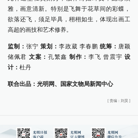
雅，画意清新。特别是飞舞于花草间的彩蝶，
欲落还飞，须足毕具，栩栩如生，体现出画工
高超的画技和艺术修养。
监制：
张宁
策划：
李政葳 李春鹏
统筹：
唐颖
储佩君
文案：
孔繁鑫
制作：
李飞 曾震宇
设
计：
杜丹
联合出品：光明网、国家文物局新闻中心
[
责编：刘昊
]