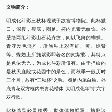
文物简介：
明成化斗彩三秋杯现藏于故宫博物院。此杯撇
口，深腹，瘦底，圈足。杯内光素无纹饰。外
壁绘两组斗彩山石花卉纹，间以飞舞的蝴蝶。
青花发色淡雅，所施釉上彩有红、黄、姹紫
等。蝶翅上所施紫彩即著名的姹紫彩，其特点
是色浓无光，为成化斗彩所仅有。由于描绘的
是秋天庭院或花园中的景色，而秋季一般历时
三个月，故有“三秋杯”之称。圈足内施白釉。外
底青花双方框内书青花楷体“大明成化年制”六字
双行款。
此杯造型轻灵娟秀，胎体薄如蝉翼，施彩淡