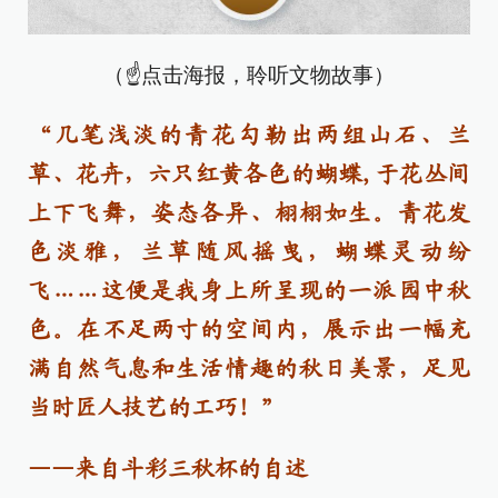
（☝点击海报，聆听文物故事）
“几笔浅淡的青花勾勒出两组山石、兰
草、花卉，六只红黄各色的蝴蝶,于花丛间
上下飞舞，姿态各异、栩栩如生。青花发
色淡雅，兰草随风摇曳，蝴蝶灵动纷
飞……这便是我身上所呈现的一派园中秋
色。在不足两寸的空间内，展示出一幅充
满自然气息和生活情趣的秋日美景，足见
当时匠人技艺的工巧！”
——来自斗彩三秋杯的自述