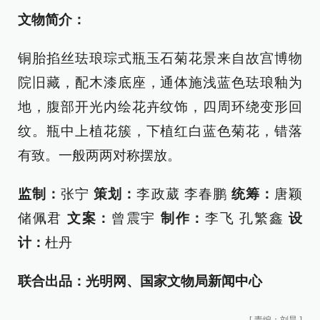
文物简介：
铜胎掐丝珐琅琮式瓶玉石菊花景来自故宫博物
院旧藏，配木漆底座，通体施浅蓝色珐琅釉为
地，腹部开光内绘花卉纹饰，四周环绕变形回
纹。瓶中上植花簇，下植红白蓝色菊花，错落
有致。一般两两对称摆放。
监制：
张宁
策划：
李政葳 李春鹏
统筹：
唐颖
储佩君
文案：
曾震宇
制作：
李飞 孔繁鑫
设
计：
杜丹
联合出品：光明网、国家文物局新闻中心
[
责编：刘昊
]