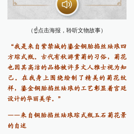
（☝点击海报，聆听文物故事）
“我是来自紫禁城的鎏金铜胎掐丝珐琅四
方琮式瓶。古代有秋游赏菊的习俗，菊花
也因其高洁的品格被许多文人雅士视为知
己。在我身上围绕绘制了精美的菊花纹
样，鎏金铜胎掐丝珐琅的工艺彰显着宫廷
设计的华丽美学。”
——来自铜胎掐丝珐琅琮式瓶玉石菊花景
的自述