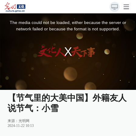
This
is
a
The media could not be loaded, either because the server or
modal
window.
network failed or because the format is not supported.
【节气里的大美中国】外籍友人
说节气：小雪
来源：
光明网
2024-11-22 10:13