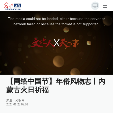
This
is
a
The media could not be loaded, either because the server or
modal
window.
network failed or because the format is not supported.
【网络中国节】年俗风物志丨内
蒙古火日祈福
来源：
光明网
2025-01-22 09:08