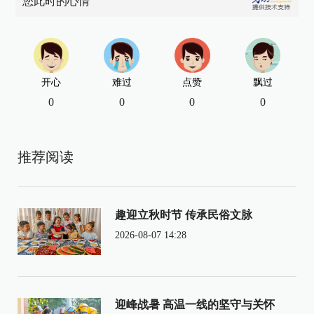
您此时的心情
开心
难过
点赞
飘过
0
0
0
0
推荐阅读
趣迎立秋时节 传承民俗文脉
2026-08-07 14:28
迎峰战暑 高温一线的坚守与关怀