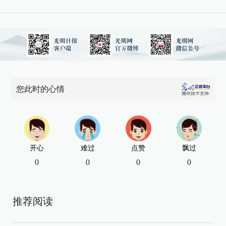
您此时的心情
开心
难过
点赞
飘过
0
0
0
0
推荐阅读