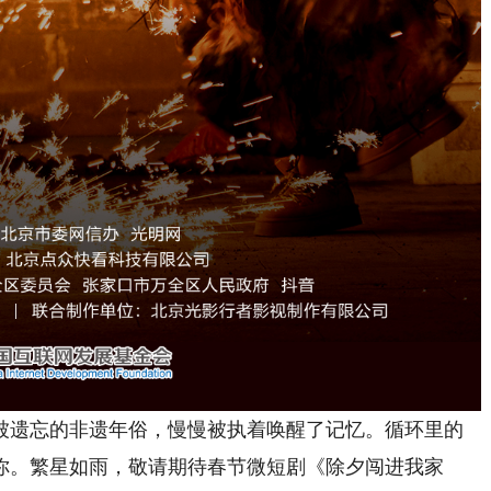
遗忘的非遗年俗，慢慢被执着唤醒了记忆。循环里的
你。繁星如雨，敬请期待春节微短剧《除夕闯进我家