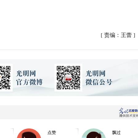
[
责编：王蕾
]
点赞
飘过