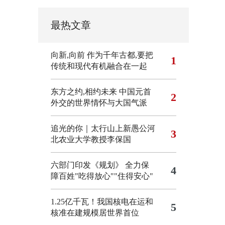
最热文章
向新,向前
作为千年古都,要把
1
传统和现代有机融合在一起
东方之约,相约未来 中国元首
2
外交的世界情怀与大国气派
追光的你｜太行山上新愚公河
3
北农业大学教授李保国
六部门印发《规划》 全力保
4
障百姓"吃得放心""住得安心"
1.25亿千瓦！我国核电在运和
5
核准在建规模居世界首位