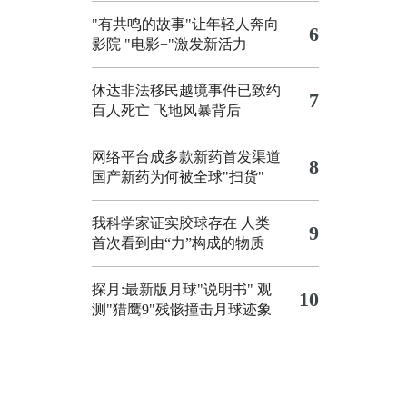
"有共鸣的故事"让年轻人奔向
6
影院
"电影+"激发新活力
休达非法移民越境事件已致约
7
百人死亡
飞地风暴背后
网络平台成多款新药首发渠道
8
国产新药为何被全球"扫货"
我科学家证实胶球存在 人类
9
首次看到由“力”构成的物质
探月:最新版月球"说明书"
观
10
测"猎鹰9"残骸撞击月球迹象