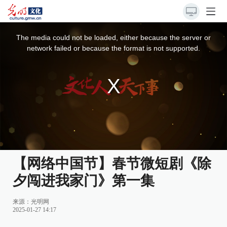
This
is
a
The media could not be loaded, either because the server or
modal
window.
network failed or because the format is not supported.
【网络中国节】春节微短剧《除
夕闯进我家门》第一集
来源：
光明网
2025-01-27 14:17