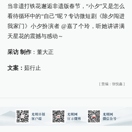
当非遗打铁花邂逅非遗版春节，“小夕”又是怎么
看待循环中的“自己”呢？专访微短剧《除夕闯进
我家门》小夕扮演者 @嘉了个玲，听她讲讲满
天星花的震撼与感动～
采访 制作
：董大正
文案：
茹行止
[
责编：张悦鑫
]