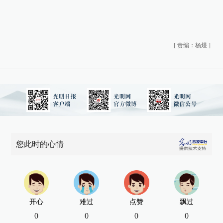
[
责编：杨煜
]
您此时的心情
开心
难过
点赞
飘过
0
0
0
0