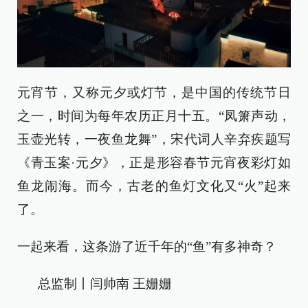
元宵节，又称元夕或灯节，是中国的传统节日
之一，时间为每年农历正月十五。“凤箫声动，
玉壶光转，一夜鱼龙舞”，宋代词人辛弃疾题写
《青玉案·元夕》，正是形容春节元宵夜彩灯如
鱼龙闹海。而今，古老的鱼灯文化又“火”起来
了。
一起来看，这条游了近千年的“鱼”有多神奇？
总监制丨闫帅南 王姗姗