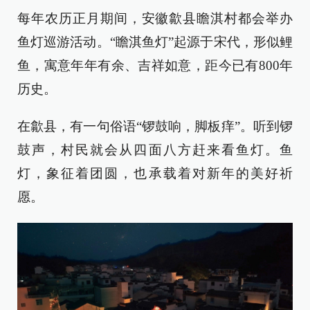
每年农历正月期间，安徽歙县瞻淇村都会举办
鱼灯巡游活动。“瞻淇鱼灯”起源于宋代，形似鲤
鱼，寓意年年有余、吉祥如意，距今已有800年
历史。
在歙县，有一句俗语“锣鼓响，脚板痒”。听到锣
鼓声，村民就会从四面八方赶来看鱼灯。鱼
灯，象征着团圆，也承载着对新年的美好祈
愿。