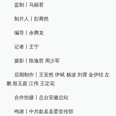
监制丨马丽君
制片人丨彭裔然
编导丨余腾龙
记者丨王宁
摄影丨陈逸哲 周少军
后期制作丨王安然 伊斌 杨波 刘霄 金伊结 左
鹏 殷玉庭 江伟 王定花
合作拍摄丨总台安徽总站
鸣谢丨中共歙县县委宣传部